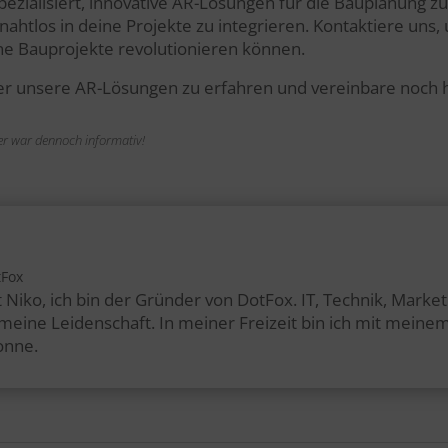
ezialisiert, innovative AR-Lösungen für die Bauplanung 
 nahtlos in deine Projekte zu integrieren. Kontaktiere un
ne Bauprojekte revolutionieren können.
 unsere AR-Lösungen zu erfahren und vereinbare noch h
n er war dennoch informativ!
tFox
 Niko, ich bin der Gründer von DotFox. IT, Technik, Marke
t meine Leidenschaft. In meiner Freizeit bin ich mit mei
onne.