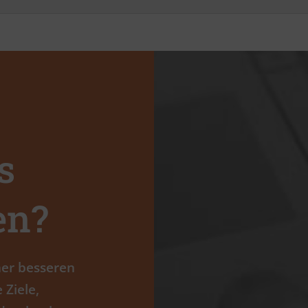
s
en?
iner besseren
Ziele,