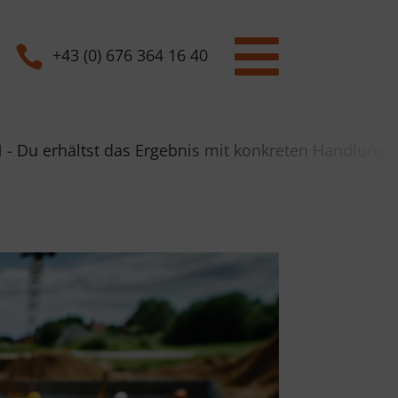


+43 (0) 676 364 16 40
s Ergebnis mit konkreten Handlungsempfehlungen in 