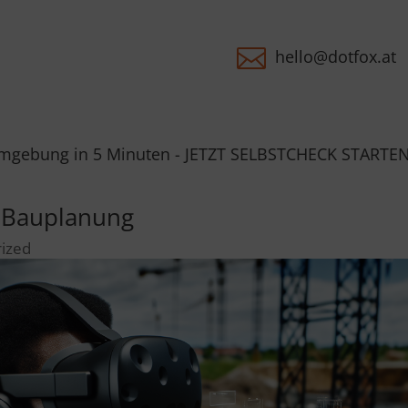

hello@dotfox.at
inuten - JETZT SELBSTCHECK STARTEN - Du erhältst da
r Bauplanung
ized