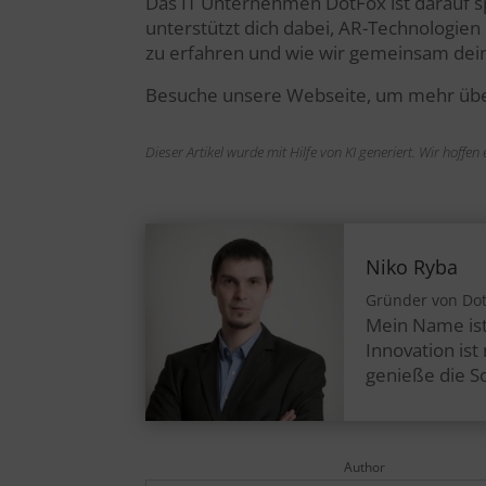
Das IT Unternehmen DotFox ist darauf sp
unterstützt dich dabei, AR-Technologien
zu erfahren und wie wir gemeinsam dei
Besuche unsere Webseite, um mehr über
Dieser Artikel wurde mit Hilfe von KI generiert. Wir hoffe
Niko Ryba
Gründer von Do
Mein Name ist
Innovation is
genieße die S
Author