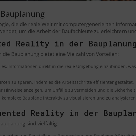
r Bauplanung
ogie, die die reale Welt mit computergenerierten Informa
ndet, um die Arbeit der Baufachleute zu erleichtern und d
ted Reality in der Bauplanun
 die Bauplanung bietet eine Vielzahl von Vorteilen:
 es, Informationen direkt in die reale Umgebung einzubinden, w
urcen zu sparen, indem es die Arbeitsschritte effizienter gestaltet.
Hinweise anzeigen, um Unfälle zu vermeiden und die Sicherheit 
 komplexe Baupläne interaktiv zu visualisieren und zu analysieren
mented Reality in der Baupla
auplanung sind vielfältig:
 werden, um Baustellen zu überwachen und Probleme frühzeitig 