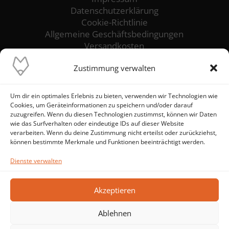
Datenschutzerklärung
Cookie-Richtlinie
Allgemeine Geschäftsbedingungen
Versandkosten
Zustimmung verwalten
Unser Ziel ist es, die reibungslose Funktion
und höchste Verfügbarkeit deiner IT-Systeme
sicherzustellen. Wir stehen dir als
Um dir ein optimales Erlebnis zu bieten, verwenden wir Technologien wie
Cookies, um Geräteinformationen zu speichern und/oder darauf
zuverlässiger IT-Ansprechpartner zur Seite
zuzugreifen. Wenn du diesen Technologien zustimmst, können wir Daten
und setzen alles daran, IT-Probleme von
wie das Surfverhalten oder eindeutige IDs auf dieser Website
vornherein zu verhindern – statt Brände zu
verarbeiten. Wenn du deine Zustimmung nicht erteilst oder zurückziehst,
löschen.
können bestimmte Merkmale und Funktionen beeinträchtigt werden.
Dienste verwalten
Akzeptieren
Ablehnen