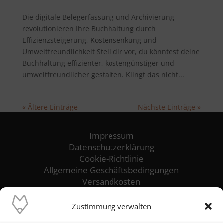
Die digitale Belegerfassung und Archivierung
revolutionieren Ihre Buchhaltung durch
Effizienzsteigerung, Kostensenkung und
Umweltfreundlichkeit Stell dir vor, du könntest deine
Buchhaltung effizienter, kostengünstiger und
umweltfreundlicher gestalten. Klingt das nicht...
« Ältere Einträge
Nächste Einträge »
Impressum
Datenschutzerklärung
Cookie-Richtlinie
Allgemeine Geschäftsbedingungen
Versandkosten
Zustimmung verwalten
Unser Ziel ist es, die reibungslose Funktion
und höchste Verfügbarkeit deiner IT-Systeme