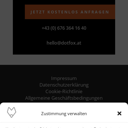
JETZT KOSTENLOS ANFRAGEN
+43 (0) 676 364 16 40
hello@dotfox.at
Impressum
Datenschutzerklärung
Cookie-Richtlinie
Allgemeine Geschäftsbedingungen
Versandkosten
Zustimmung verwalten
Unser Ziel ist es, die reibungslose Funktion
und höchste Verfügbarkeit deiner IT-Systeme