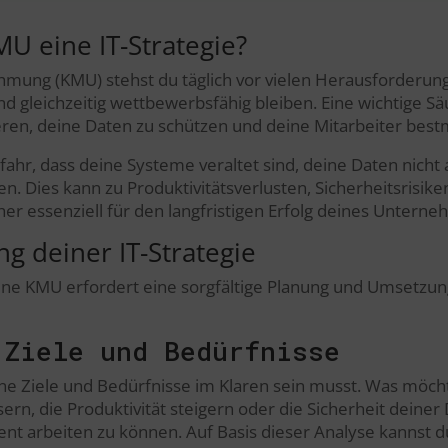
U eine IT-Strategie?
ehmung (KMU) stehst du täglich vor vielen Herausforderu
 gleichzeitig wettbewerbsfähig bleiben. Eine wichtige Säule
imieren, deine Daten zu schützen und deine Mitarbeiter best
efahr, dass deine Systeme veraltet sind, deine Daten nich
en. Dies kann zu Produktivitätsverlusten, Sicherheitsrisiken
aher essenziell für den langfristigen Erfolg deines Untern
ng deiner IT-Strategie
eine KMU erfordert eine sorgfältige Planung und Umsetzung.
 Ziele und Bedürfnisse
deine Ziele und Bedürfnisse im Klaren sein musst. Was möch
n, die Produktivität steigern oder die Sicherheit deine
ient arbeiten zu können. Auf Basis dieser Analyse kannst du