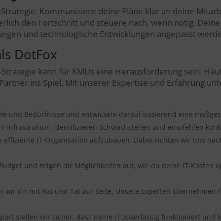
Strategie. Kommuniziere deine Pläne klar an deine Mitarb
ich den Fortschritt und steuere nach, wenn nötig. Deine I
rungen und technologische Entwicklungen angepasst werd
als DotFox
-Strategie kann für KMUs eine Herausforderung sein. Häuf
rtner ins Spiel. Mit unserer Expertise und Erfahrung unte
ele und Bedürfnisse und entwickeln darauf basierend eine maßgesc
IT-Infrastruktur, identifizieren Schwachstellen und empfehlen 
ne effiziente IT-Organisation aufzubauen. Dabei richten wir uns na
Budget und zeigen dir Möglichkeiten auf, wie du deine IT-Kosten o
n wir dir mit Rat und Tat zur Seite. Unsere Experten übernehmen fü
t stellen wir sicher, dass deine IT zuverlässig funktioniert und k