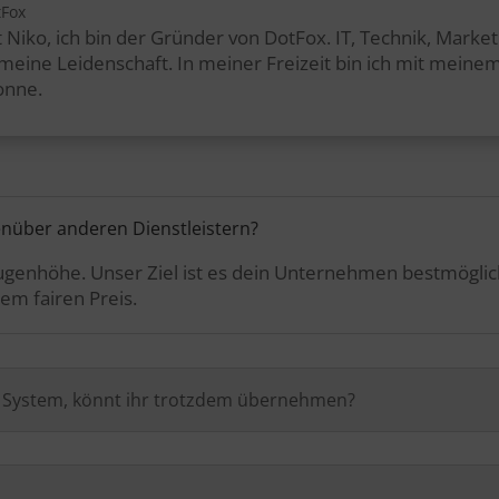
tFox
 Niko, ich bin der Gründer von DotFox. IT, Technik, Marke
t meine Leidenschaft. In meiner Freizeit bin ich mit mei
onne.
enüber anderen Dienstleistern?
 Augenhöhe. Unser Ziel ist es dein Unternehmen bestmögli
em fairen Preis.
n System, könnt ihr trotzdem übernehmen?