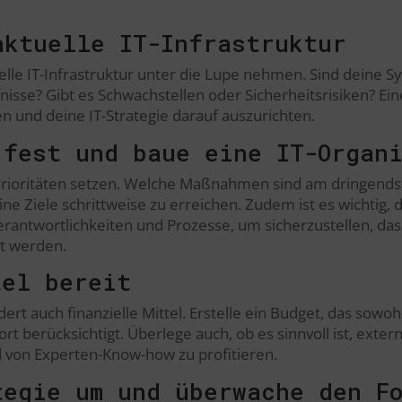
aktuelle IT-Infrastruktur
uelle IT-Infrastruktur unter die Lupe nehmen. Sind dein
isse? Gibt es Schwachstellen oder Sicherheitsrisiken? Eine 
n und deine IT-Strategie darauf auszurichten.
 fest und baue eine IT-Organ
 Prioritäten setzen. Welche Maßnahmen sind am dringend
e Ziele schrittweise zu erreichen. Zudem ist es wichtig, d
 Verantwortlichkeiten und Prozesse, um sicherzustellen, 
zt werden.
tel bereit
ert auch finanzielle Mittel. Erstelle ein Budget, das sowo
t berücksichtigt. Überlege auch, ob es sinnvoll ist, exte
 von Experten-Know-how zu profitieren.
tegie um und überwache den F