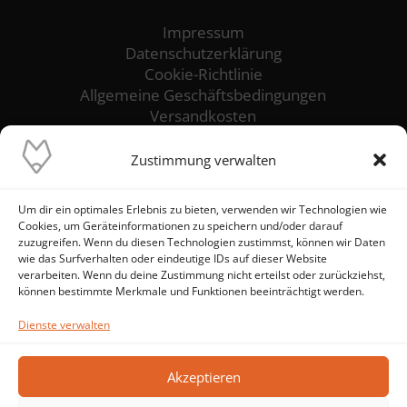
Impressum
Datenschutzerklärung
Cookie-Richtlinie
Allgemeine Geschäftsbedingungen
Versandkosten
Zustimmung verwalten
Unser Ziel ist es, die reibungslose Funktion
und höchste Verfügbarkeit deiner IT-Systeme
sicherzustellen. Wir stehen dir als
Um dir ein optimales Erlebnis zu bieten, verwenden wir Technologien wie
zuverlässiger IT-Ansprechpartner zur Seite
Cookies, um Geräteinformationen zu speichern und/oder darauf
zuzugreifen. Wenn du diesen Technologien zustimmst, können wir Daten
und setzen alles daran, IT-Probleme von
wie das Surfverhalten oder eindeutige IDs auf dieser Website
vornherein zu verhindern – statt Brände zu
verarbeiten. Wenn du deine Zustimmung nicht erteilst oder zurückziehst,
löschen.
können bestimmte Merkmale und Funktionen beeinträchtigt werden.
Dienste verwalten
Akzeptieren