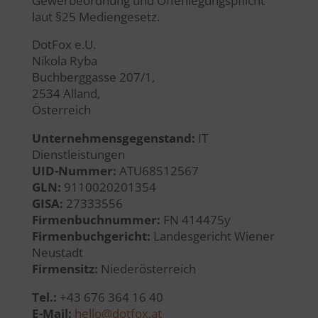
Gewerbeordnung und Offenlegungspflicht
laut §25 Mediengesetz.
DotFox e.U.
Nikola Ryba
Buchberggasse 207/1,
2534 Alland,
Österreich
Unternehmensgegenstand:
IT
Dienstleistungen
UID-Nummer:
ATU68512567
GLN:
9110020201354
GISA:
27333556
Firmenbuchnummer:
FN 414475y
Firmenbuchgericht:
Landesgericht Wiener
Neustadt
Firmensitz:
Niederösterreich
Tel.:
+43 676 364 16 40
E-Mail:
hello@dotfox.at