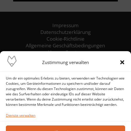
Impressum
Datenschutzerklärung
Cookie-Richtlinie
Allgemeine Geschäftsbedingungen
Versandkosten
Zustimmung verwalten
Unser Ziel ist es, die reibungslose Funktion
und höchste Verfügbarkeit deiner IT-Systeme
Um dir ein optimales Erlebnis zu bieten, verwenden wir Technologien wie
sicherzustellen. Wir stehen dir als
Cookies, um Geräteinformationen zu speichern und/oder darauf
zuverlässiger IT-Ansprechpartner zur Seite
zuzugreifen. Wenn du diesen Technologien zustimmst, können wir Daten
und setzen alles daran, IT-Probleme von
wie das Surfverhalten oder eindeutige IDs auf dieser Website
verarbeiten. Wenn du deine Zustimmung nicht erteilst oder zurückziehst,
vornherein zu verhindern – statt Brände zu
können bestimmte Merkmale und Funktionen beeinträchtigt werden.
löschen.
Dienste verwalten