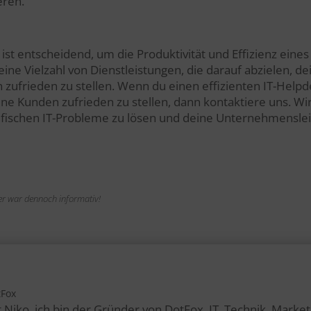
eren.
k ist entscheidend, um die Produktivität und Effizienz ei
eine Vielzahl von Dienstleistungen, die darauf abzielen, de
zufrieden zu stellen. Wenn du einen effizienten IT-Helpd
ne Kunden zufrieden zu stellen, dann kontaktiere uns. Wir
ifischen IT-Probleme zu lösen und deine Unternehmensle
n er war dennoch informativ!
tFox
 Niko, ich bin der Gründer von DotFox. IT, Technik, Marke