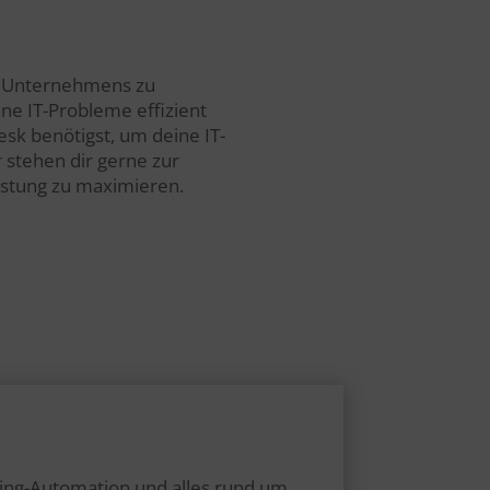
nes Unternehmens zu
ine IT-Probleme effizient
esk benötigst, um deine IT-
 stehen dir gerne zur
istung zu maximieren.
ting-Automation und alles rund um