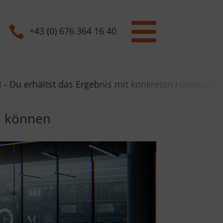


+43 (0) 676 364 16 40
 Ergebnis mit konkreten Handlungsempfehlungen in ei
en können