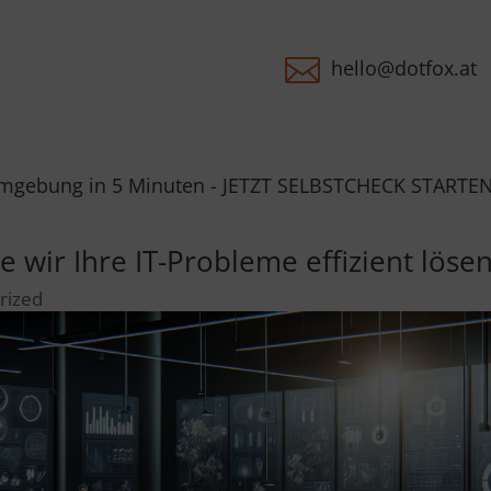

hello@dotfox.at
nuten - JETZT SELBSTCHECK STARTEN - Du erhältst das
 wir Ihre IT-Probleme effizient lös
rized