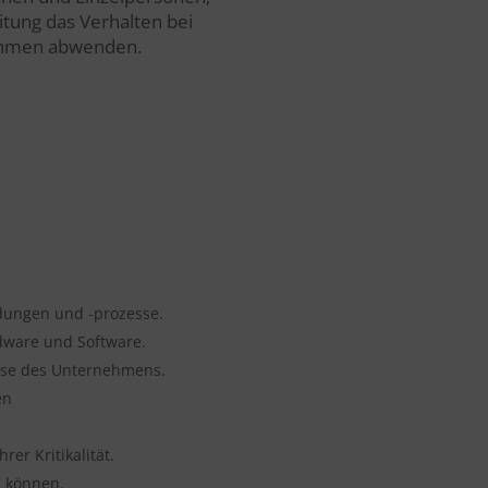
itung das Verhalten bei
nehmen abwenden.
ndungen und -prozesse.
ardware und Software.
sse des Unternehmens.
en
er Kritikalität.
n können.