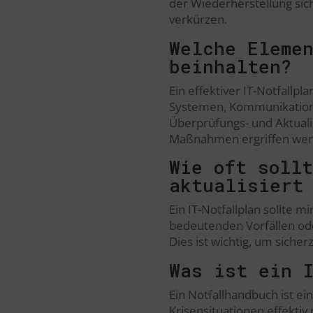
der Wiederherstellung sic
verkürzen.
Welche Eleme
beinhalten?
Ein effektiver IT-Notfall
Systemen, Kommunikations
Überprüfungs- und Aktualisi
Maßnahmen ergriffen werd
Wie oft soll
aktualisiert
Ein IT-Notfallplan sollte 
bedeutenden Vorfällen ode
Dies ist wichtig, um sicher
Was ist ein 
Ein Notfallhandbuch ist ei
Krisensituationen effektiv