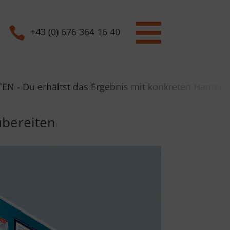


+43 (0) 676 364 16 40
ältst das Ergebnis mit konkreten Handlungsempfehlun
zubereiten