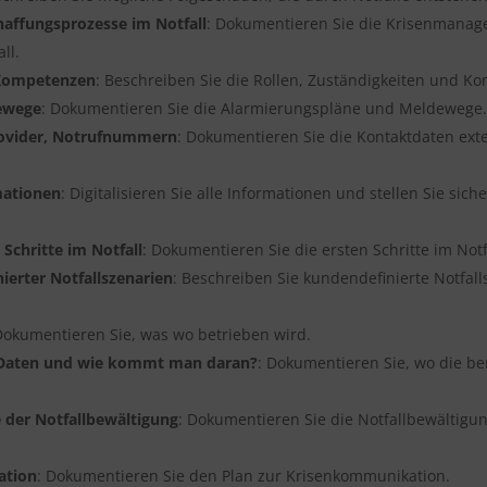
ffungsprozesse im Notfall
: Dokumentieren Sie die Krisenmana
ll.
 Kompetenzen
: Beschreiben Sie die Rollen, Zuständigkeiten und K
ewege
: Dokumentieren Sie die Alarmierungspläne und Meldewege.
rovider, Notrufnummern
: Dokumentieren Sie die Kontaktdaten ext
rmationen
: Digitalisieren Sie alle Informationen und stellen Sie siche
chritte im Notfall
: Dokumentieren Sie die ersten Schritte im Notf
erter Notfallszenarien
: Beschreiben Sie kundendefinierte Notfalls
Dokumentieren Sie, was wo betrieben wird.
n Daten und wie kommt man daran?
: Dokumentieren Sie, wo die be
der Notfallbewältigung
: Dokumentieren Sie die Notfallbewältigun
ation
: Dokumentieren Sie den Plan zur Krisenkommunikation.