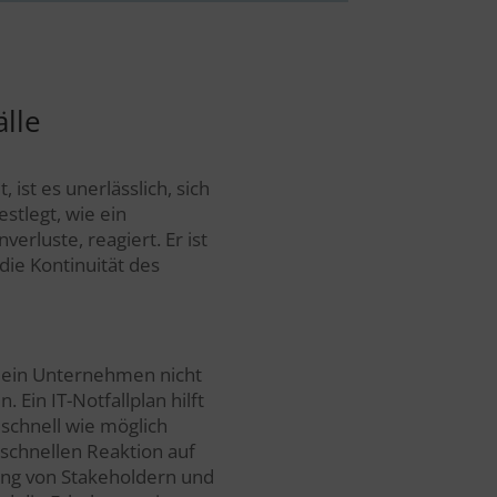
älle
 ist es unerlässlich, sich
estlegt, wie ein
erluste, reagiert. Er ist
ie Kontinuität des
nn ein Unternehmen nicht
 Ein IT-Notfallplan hilft
schnell wie möglich
chnellen Reaktion auf
gung von Stakeholdern und