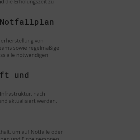
d die Erholungszeit zu
Notfallplan
derherstellung von
teams sowie regelmäßige
dass alle notwendigen
ft und
Infrastruktur, nach
nd aktualisiert werden.
thält, um auf Notfälle oder
ionen und Einzelpersonen,