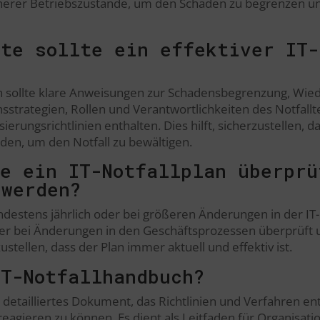
herer Betriebszustände, um den Schaden zu begrenzen un
nte sollte ein effektiver IT-
plan sollte klare Anweisungen zur Schadensbegrenzung, Wie
strategien, Rollen und Verantwortlichkeiten des Notfall
erungsrichtlinien enthalten. Dies hilft, sicherzustellen, 
en, um den Notfall zu bewältigen.
te ein IT-Notfallplan überprü
 werden?
mindestens jährlich oder bei größeren Änderungen in der IT-
r bei Änderungen in den Geschäftsprozessen überprüft u
zustellen, dass der Plan immer aktuell und effektiv ist.
IT-Notfallhandbuch?
n detailliertes Dokument, das Richtlinien und Verfahren en
 reagieren zu können. Es dient als Leitfaden für Organisat