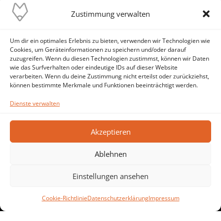
Zustimmung verwalten
Unser Ziel ist es, die reibungslose Funktion
und höchste Verfügbarkeit deiner IT-Systeme
Um dir ein optimales Erlebnis zu bieten, verwenden wir Technologien wie
sicherzustellen. Wir stehen dir als
Cookies, um Geräteinformationen zu speichern und/oder darauf
zuverlässiger IT-Ansprechpartner zur Seite
zuzugreifen. Wenn du diesen Technologien zustimmst, können wir Daten
und setzen alles daran, IT-Probleme von
wie das Surfverhalten oder eindeutige IDs auf dieser Website
verarbeiten. Wenn du deine Zustimmung nicht erteilst oder zurückziehst,
vornherein zu verhindern – statt Brände zu
können bestimmte Merkmale und Funktionen beeinträchtigt werden.
löschen.
Dienste verwalten
Akzeptieren
Ablehnen
Hallo, was führt Sie hier her? Kann
Einstellungen ansehen
ich direkt helfen?
Cookie-Richtlinie
Datenschutzerklärung
Impressum