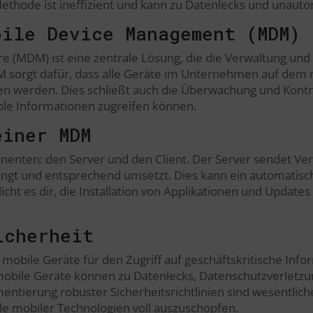
de ist ineffizient und kann zu Datenlecks und unautori
bile Device Management (MDM)
 (MDM) ist eine zentrale Lösung, die die Verwaltung und
MDM sorgt dafür, dass alle Geräte im Unternehmen auf dem
lten werden. Dies schließt auch die Überwachung und Kontr
ble Informationen zugreifen können.
einer MDM
enten: den Server und den Client. Der Server sendet Ver
ngt und entsprechend umsetzt. Dies kann ein automatisc
ht es dir, die Installation von Applikationen und Updates
icherheit
der mobile Geräte für den Zugriff auf geschäftskritische I
bile Geräte können zu Datenlecks, Datenschutzverletzun
tierung robuster Sicherheitsrichtlinien sind wesentliche 
ile mobiler Technologien voll auszuschöpfen.