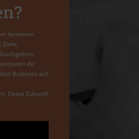
en?
iner besseren
Ziele,
 durchgehen.
sentieren dir
ein Business auf
en. Deine Zukunft