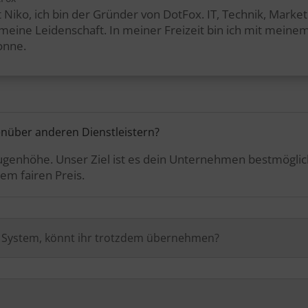
 Niko, ich bin der Gründer von DotFox. IT, Technik, Marke
t meine Leidenschaft. In meiner Freizeit bin ich mit mei
onne.
enüber anderen Dienstleistern?
 Augenhöhe. Unser Ziel ist es dein Unternehmen bestmögli
em fairen Preis.
n System, könnt ihr trotzdem übernehmen?