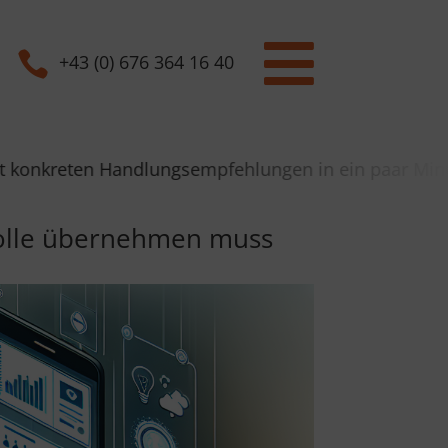


+43 (0) 676 364 16 40
dlungsempfehlungen in ein paar Minuten per Mail. |
rolle übernehmen muss