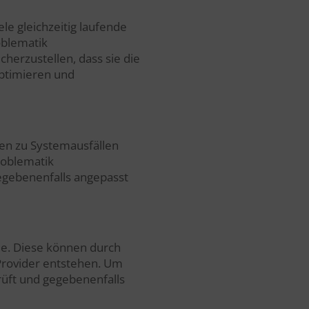
le gleichzeitig laufende
oblematik
herzustellen, dass sie die
optimieren und
nen zu Systemausfällen
roblematik
egebenenfalls angepasst
me. Diese können durch
Provider entstehen. Um
rüft und gegebenenfalls