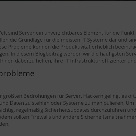
elt sind Server ein unverzichtbares Element für die Funkti
len die Grundlage für die meisten IT-Systeme dar und sin
iese Probleme können die Produktivität erheblich beeintr
en. In diesem Blogbeitrag werden wir die häufigsten Ser
nen dabei zu helfen, Ihre IT-Infrastruktur effizienter und 
rprobleme
er größten Bedrohungen für Server. Hackern gelingt es of
 und Daten zu stehlen oder Systeme zu manipulieren. Um 
wichtig, regelmäßig Sicherheitsupdates durchzuführen und
 Zudem sollten Firewalls und andere Sicherheitsmaßnahmen
den.