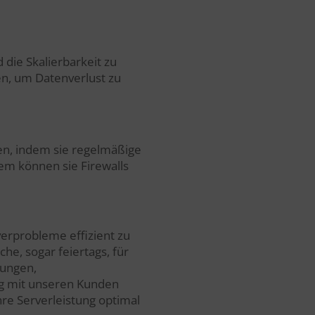
die Skalierbarkeit zu
en, um Datenverlust zu
en, indem sie regelmäßige
em können sie Firewalls
verprobleme effizient zu
e, sogar feiertags, für
sungen,
ng mit unseren Kunden
hre Serverleistung optimal