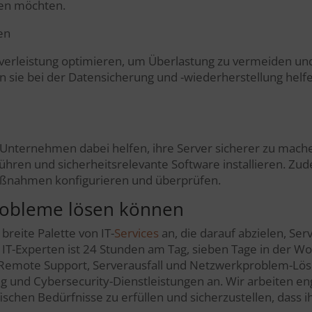
sen möchten.
en
erleistung optimieren, um Überlastung zu vermeiden und 
sie bei der Datensicherung und -wiederherstellung helf
Unternehmen dabei helfen, ihre Server sicherer zu mach
ühren und sicherheitsrelevante Software installieren. Zud
ßnahmen konfigurieren und überprüfen.
robleme lösen können
breite Palette von IT-
Services
an, die darauf abzielen, Ser
T-Experten ist 24 Stunden am Tag, sieben Tage in der Woch
n Remote Support, Serverausfall und Netzwerkproblem-Lö
g und Cybersecurity-Dienstleistungen an. Wir arbeiten e
chen Bedürfnisse zu erfüllen und sicherzustellen, dass i