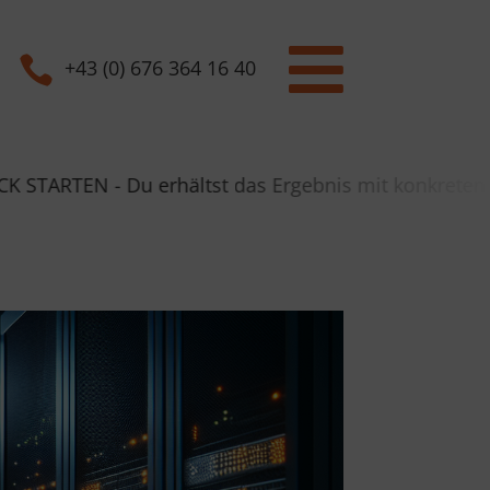


+43 (0) 676 364 16 40
erhältst das Ergebnis mit konkreten Handlungsempfe