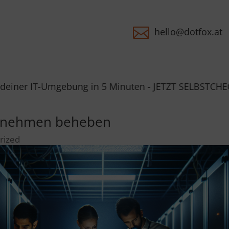

hello@dotfox.at
bung in 5 Minuten - JETZT SELBSTCHECK STARTEN - Du 
ernehmen beheben
rized